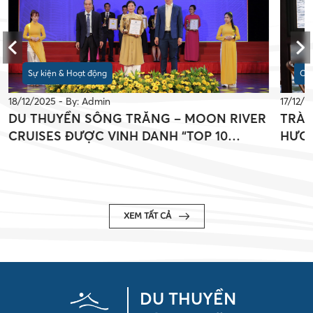
Sự kiện & Hoạt động
Câu
18/12/2025 - By: Admin
17/12/2
DU THUYỀN SÔNG TRĂNG – MOON RIVER
TRÀ 
CRUISES ĐƯỢC VINH DANH “TOP 10
HƯƠN
THƯƠNG HIỆU XUẤT SẮC CHÂU Á 2024”
TẠI 
XEM TẤT CẢ
DU THUYỀN