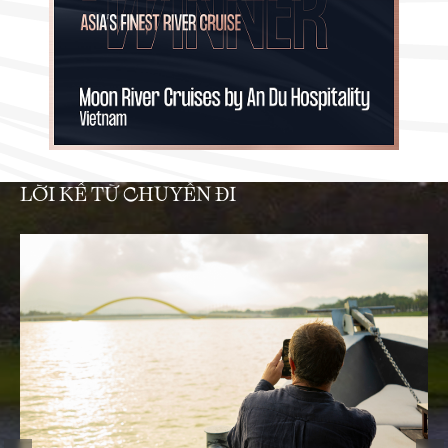
LỜI KỂ TỪ CHUYẾN ĐI