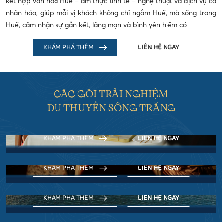
kết hợp văn hóa Huế – ẩm thực tinh tế – nghệ thuật và dịch vụ cá
nhân hóa, giúp mỗi vị khách không chỉ ngắm Huế, mà sống trong
Huế, cảm nhận sự gắn kết, lãng mạn và bình yên hiếm có
KHÁM PHÁ THÊM
LIÊN HỆ NGAY
CÁC GÓI TRẢI NGHIỆM
THƯỞNG TRÀ TRÊN SÔNG HƯƠNG
DU THUYỀN SÔNG TRĂNG
Hành trình thưởng ngoạn cảnh sắc nên thơ của xứ Huế
ĐÊM CỐ ĐÔ - ĂN TỐI & NGHE CA HUẾ
mộng mơ trên sông Hương bằng trải nghiệm Thưởng trà.
Một buổi tối tinh tế giữa lòng Cố đô – nơi ẩm thực Huế, âm
KHÁM PHÁ THÊM
LIÊN HỆ NGAY
nhạc truyền thống và vẻ đẹp sông Hương hòa quyện trong
KHÁM PHÁ HUẾ TRÊN DÒNG HƯƠNG
không gian du thuyền sang trọng.
Hoà mình vào thiên nhiên hùng vĩ, khám phá văn hóa vùng
KHÁM PHÁ THÊM
LIÊN HỆ NGAY
cố đô mở lối cho những trải nghiệm thú vị tại Moon River
ĐIỂM TÂM SÁNG TRÊN SÔNG HƯƠNG
Cruises.
Thưởng thức bữa sáng đậm chất Huế hoà cùng vẻ đẹp biểu
KHÁM PHÁ THÊM
LIÊN HỆ NGAY
tượng của dòng Hương, bữa sáng trên Moon River Cruises
trở thành một trải nghiệm mà bạn chỉ có thể tìm thấy ở Huế.