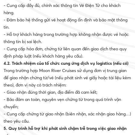
- Cung cấp đầy đủ, chính xác thông tin Vé Điện Tử cho khách
hàng.
- Đảm bảo hệ thống gửi vé hoạt động ổn định và bảo mật thông
tin.
- Hỗ trợ khách hàng trong trường hợp không nhận được vé hoặc
thông tin bị sai lệch.
- Cung cấp hóa đơn, chứng từ liên quan đến giao dịch theo quy
định pháp luật (nếu khách hàng yêu cầu).
4.2. Trách nhiệm của tổ chức cung ứng dịch vụ logistics (nếu có)
Trong trường hợp Moon River Cruises sử dụng đơn vị trung gian
để giao nhận chứng từ/vé (nếu phát sinh vé giấy hoặc tài liệu kèm
theo), đơn vị này có trách nhiệm:
- Giao nhận đúng thời gian, địa điểm đã cam kết;
- Bảo đảm an toàn, nguyên vẹn chứng từ trong quá trình vận
chuyển;
- Cung cấp chứng từ giao nhận (biên nhận, xác nhận giao hàng…)
theo yêu cầu.
5. Quy trình hỗ trợ khi phát sinh chậm trễ trong việc giao nhận