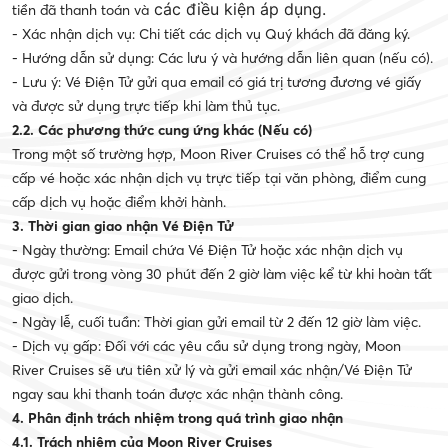
các điều kiện áp dụng.
tiền đã thanh toán và
- Xác nhận dịch vụ: Chi tiết các dịch vụ Quý khách đã đăng ký.
- Hướng dẫn sử dụng: Các lưu ý và hướng dẫn liên quan (nếu có).
- Lưu ý: Vé Điện Tử gửi qua email có giá trị tương đương vé giấy
và được sử dụng trực tiếp khi làm thủ tục.
2.2. Các phương thức cung ứng khác (Nếu có)
Trong một số trường hợp, Moon River Cruises có thể hỗ trợ cung
cấp vé hoặc xác nhận dịch vụ trực tiếp tại văn phòng, điểm cung
cấp dịch vụ hoặc điểm khởi hành.
3. Thời gian giao nhận Vé Điện Tử
- Ngày thường: Email chứa Vé Điện Tử hoặc xác nhận dịch vụ
được gửi trong vòng 30 phút đến 2 giờ làm việc kể từ khi hoàn tất
giao dịch.
- Ngày lễ, cuối tuần: Thời gian gửi email từ 2 đến 12 giờ làm việc.
- Dịch vụ gấp: Đối với các yêu cầu sử dụng trong ngày, Moon
River Cruises sẽ ưu tiên xử lý và gửi email xác nhận/Vé Điện Tử
ngay sau khi thanh toán được xác nhận thành công.
4. Phân định trách nhiệm trong quá trình giao nhận
4.1. Trách nhiệm của Moon River Cruises