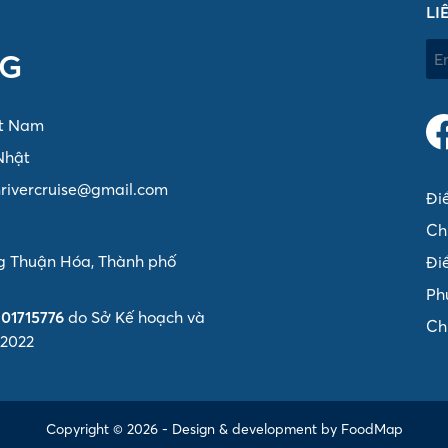
LI
NG
ệt Nam
Nhật
rivercruise@gmail.com
Đi
Ch
ng Thuận Hóa, Thành phố
Đi
Ph
01715776
do Sở Kế hoạch và
Ch
/2022
Copyright © 2026 - Design & development by FoodMap