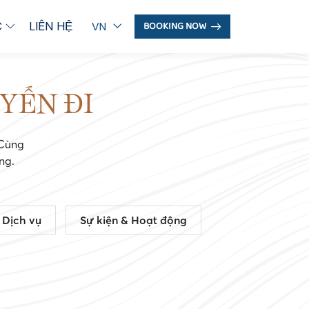
C
LIÊN HỆ
BOOKING NOW
VN
YẾN ĐI
 Cùng
ng.
 Dịch vụ
Sự kiện & Hoạt động