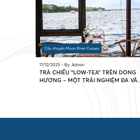
Câu chuyện Moon River Cruises
17/12/2025 - By: Admin
TRÀ CHIỀU “LOW-TEA” TRÊN DÒNG
HƯƠNG – MỘT TRẢI NGHIỆM ĐA VĂ
HÓA TẠI CỐ ĐÔ HUẾ