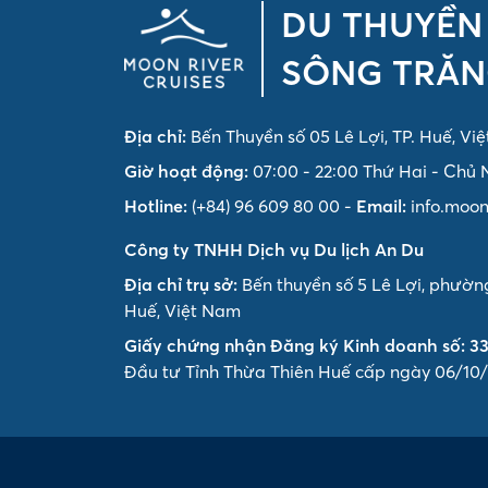
DU THUYỀN
SÔNG TRĂ
Địa chỉ:
Bến Thuyền số 05 Lê Lợi, TP. Huế, Vi
Giờ hoạt động:
07:00 - 22:00 Thứ Hai - Chủ 
Hotline:
(+84) 96 609 80 00
-
Email:
info.moon
Công ty TNHH Dịch vụ Du lịch An Du
Địa chỉ trụ sở:
Bến thuyền số 5 Lê Lợi, phườ
Huế, Việt Nam
Giấy chứng nhận Đăng ký Kinh doanh số: 33
Đầu tư Tỉnh Thừa Thiên Huế cấp ngày 06/10