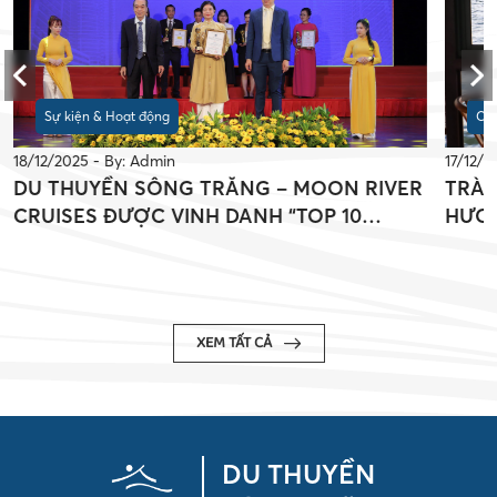
Sự kiện & Hoạt động
Câu
18/12/2025 - By: Admin
17/12/2
DU THUYỀN SÔNG TRĂNG – MOON RIVER
TRÀ 
CRUISES ĐƯỢC VINH DANH “TOP 10
HƯƠN
THƯƠNG HIỆU XUẤT SẮC CHÂU Á 2024”
TẠI 
XEM TẤT CẢ
DU THUYỀN