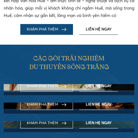
kết hợp văn hóa Huế – ẩm thực tinh tế – nghệ thuật và dịch vụ cá
nhân hóa, giúp mỗi vị khách không chỉ ngắm Huế, mà sống trong
Huế, cảm nhận sự gắn kết, lãng mạn và bình yên hiếm có
KHÁM PHÁ THÊM
LIÊN HỆ NGAY
CÁC GÓI TRẢI NGHIỆM
THƯỞNG TRÀ TRÊN SÔNG HƯƠNG
DU THUYỀN SÔNG TRĂNG
Hành trình thưởng ngoạn cảnh sắc nên thơ của xứ Huế
ĐÊM CỐ ĐÔ - ĂN TỐI & NGHE CA HUẾ
mộng mơ trên sông Hương bằng trải nghiệm Thưởng trà.
Một buổi tối tinh tế giữa lòng Cố đô – nơi ẩm thực Huế, âm
KHÁM PHÁ THÊM
LIÊN HỆ NGAY
nhạc truyền thống và vẻ đẹp sông Hương hòa quyện trong
KHÁM PHÁ HUẾ TRÊN DÒNG HƯƠNG
không gian du thuyền sang trọng.
Hoà mình vào thiên nhiên hùng vĩ, khám phá văn hóa vùng
KHÁM PHÁ THÊM
LIÊN HỆ NGAY
cố đô mở lối cho những trải nghiệm thú vị tại Moon River
ĐIỂM TÂM SÁNG TRÊN SÔNG HƯƠNG
Cruises.
Thưởng thức bữa sáng đậm chất Huế hoà cùng vẻ đẹp biểu
KHÁM PHÁ THÊM
LIÊN HỆ NGAY
tượng của dòng Hương, bữa sáng trên Moon River Cruises
trở thành một trải nghiệm mà bạn chỉ có thể tìm thấy ở Huế.