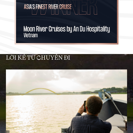
LỜI KỂ TỪ CHUYẾN ĐI